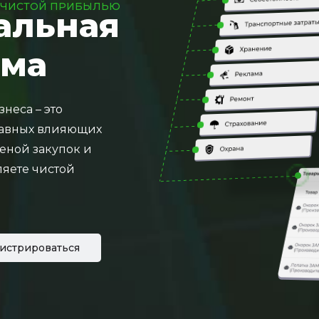
 ЧИСТОЙ ПРИБЫЛЬЮ
альная
рма
неса – это
главных влияющих
ценой закупок и
ляете чистой
гистрироваться